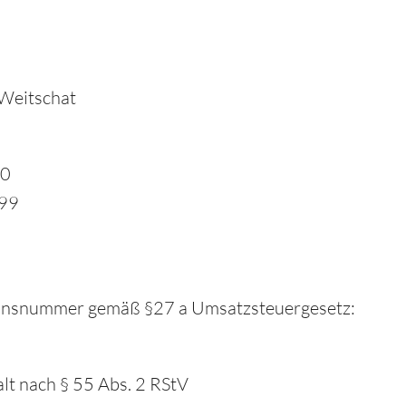
 Weitschat
-0
-99
ionsnummer gemäß §27 a Umsatzsteuergesetz:
alt nach § 55 Abs. 2 RStV